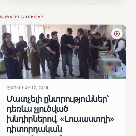
ԿԱՊՎՈՂ ՆՅՈՒԹԵՐ
ՀՈՒՆԻՍԻ 12, 2026
Մատչելի ընտրություններ՝
դեռևս չլուծված
խնդիրներով. «Լուսաստղի»
դիտորդական