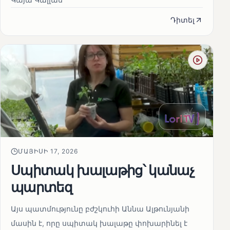
Դիտել
ՄԱՅԻՍԻ 17, 2026
Սպիտակ խալաթից՝ կանաչ
պարտեզ
Այս պատմությունը բժշկուհի Աննա Ալթունյանի
մասին է, որը սպիտակ խալաթը փոխարինել է