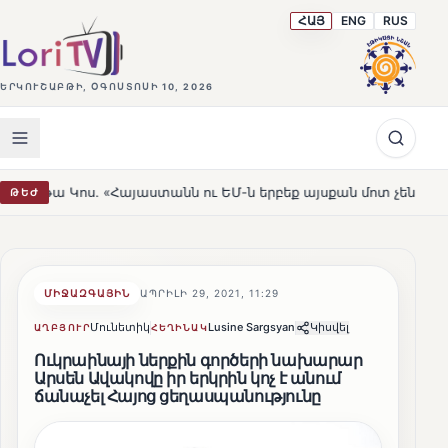
ՀԱՅ
ENG
RUS
ԵՐԿՈՒՇԱԲԹԻ, ՕԳՈՍՏՈՍԻ 10, 2026
ոս. «Հայաստանն ու ԵՄ-ն երբեք այսքան մոտ չեն եղել»
ԹԵԺ
HOT
ՄԻՋԱԶԳԱՅԻՆ
ԱՊՐԻԼԻ 29, 2021, 11:29
Մունետիկ
Lusine Sargsyan
Կիսվել
ԱՂԲՅՈՒՐ
ՀԵՂԻՆԱԿ
Ուկրաինայի ներքին գործերի նախարար
Արսեն Ավակովը իր երկրին կոչ է անում
ճանաչել Հայոց ցեղասպանությունը