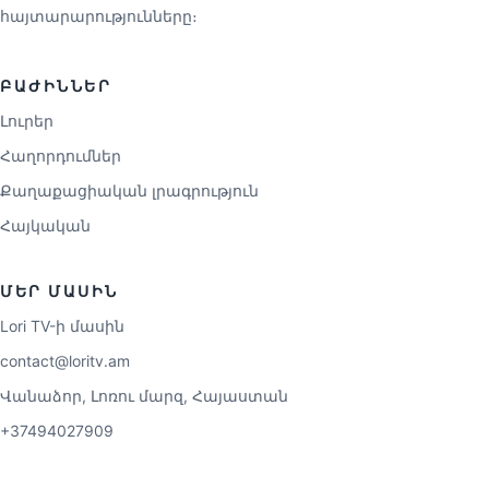
հայտարարությունները։
ԲԱԺԻՆՆԵՐ
Լուրեր
Հաղորդումներ
Քաղաքացիական լրագրություն
Հայկական
ՄԵՐ ՄԱՍԻՆ
Lori TV-ի մասին
contact@loritv.am
Վանաձոր, Լոռու մարզ, Հայաստան
+37494027909