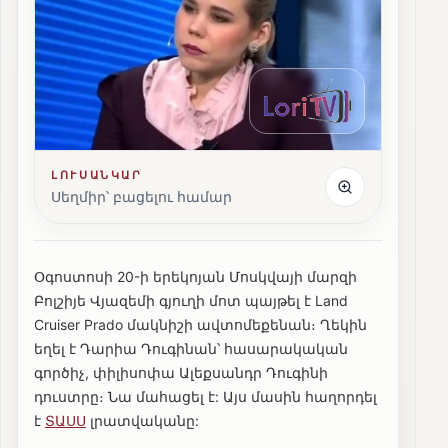
ԼՈՒՍԱՆԿԱՐ
Սեղմիր՝ բացելու համար
Օգոստոսի 20-ի երեկոյան Մոսկվայի մարզի
Բոլշիյե Վյազեմի գյուղի մոտ պայթել է Land
Cruiser Prado մակնիշի ավտոմեքենան։ Ղեկին
եղել է Դարիա Դուգինան՝ հասարակական
գործիչ, փիլիսոփա Ալեքսանդր Դուգինի
դուստրը։ Նա մահացել է: Այս մասին հաղորդել
է
ՏԱՍՍ
լրատվականը: