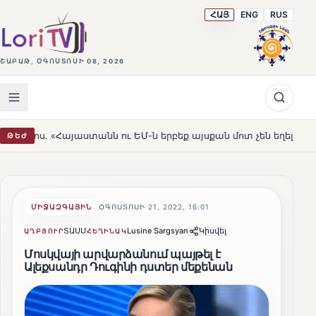
ՀԱՅ
ENG
RUS
ՇԱԲԱԹ, ՕԳՈՍՏՈՍԻ 08, 2026
յաստանն ու ԵՄ-ն երբեք այսքան մոտ չեն եղել»
Լեռնահո
ԹԵԺ
HOT
ՄԻՋԱԶԳԱՅԻՆ
ՕԳՈՍՏՈՍԻ 21, 2022, 16:01
ՏԱՍՍ
Lusine Sargsyan
Կիսվել
ԱՂԲՅՈՒՐ
ՀԵՂԻՆԱԿ
Մոսկվայի արվարձանում պայթել է
Ալեքսանդր Դուգինի դստեր մեքենան