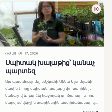
ՄԱՅԻՍԻ 17, 2026
Սպիտակ խալաթից՝ կանաչ
պարտեզ
Այս պատմությունը բժշկուհի Աննա Ալթունյանի
մասին է, որը սպիտակ խալաթը փոխարինել է
կանաչով և դարձել հաջողակ գործարար: Լոռու
մարզում վերջին տարիներին աստիճանաբար զ...