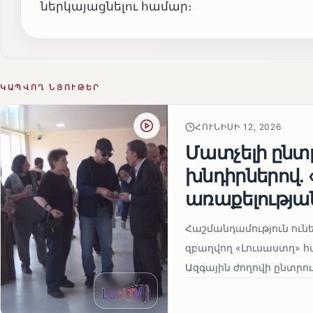
ներկայացնելու համար։
ԿԱՊՎՈՂ ՆՅՈՒԹԵՐ
ՀՈՒՆԻՍԻ 12, 2026
Մատչելի ընտր
խնդիրներով.
առաքելության
Հաշմանդամություն ու
զբաղվող «Լուսաստղ» 
Ազգային ժողովի ընտրու