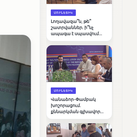
ՄՈՒՆԵՏԻԿ
Լողավազա՞ն, թե՞
շատրվաններ. ի՞նչ
ապագա է սպասվում
Վանաձորի քաղաքային
լճին
ՄՈՒՆԵՏԻԿ
Վանաձոր-Փամբակ
խոշորացում.
քննարկման գլխավոր
հարցը՝ արդյունավետ
կառավարո՞ւմ, թե՞
քաղաքական նպատակ