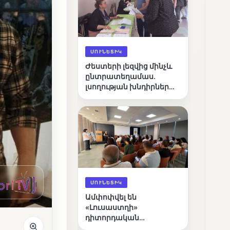
ՄՈՒՆԵՏԻԿ
Ժեստերի լեզվից մինչև
ընտրատեղամաս.
լսողության խնդիրներ
ունեցող ընտրողների
ճանապարհը
ՄՈՒՆԵՏԻԿ
Ամփոփվել են
«Լուսաստղի»
դիտորդական
առաքելության