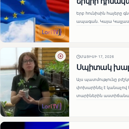
երկրի դիմակ
Երբ հունիսին հայերը գ
ապագան. Կայա Կալլաս
ՄԱՅԻՍԻ 17, 2026
Սպիտակ խալ
Այս պատմությունը բժշկ
փոխարինել է կանաչով 
տարիներին աստիճանաբ