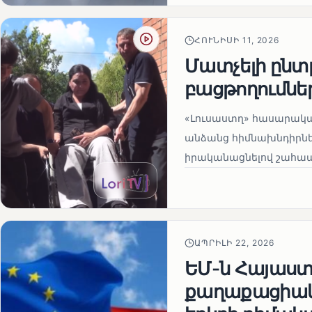
ՀՈՒՆԻՍԻ 11, 2026
Մատչելի ընտր
բացթողումնե
«Լուսաստղ» հասարակա
անձանց հիմնախնդիրներ
իրականացնելով շահապ
ԱՊՐԻԼԻ 22, 2026
ԵՄ-ն Հայաստա
քաղաքացիակա