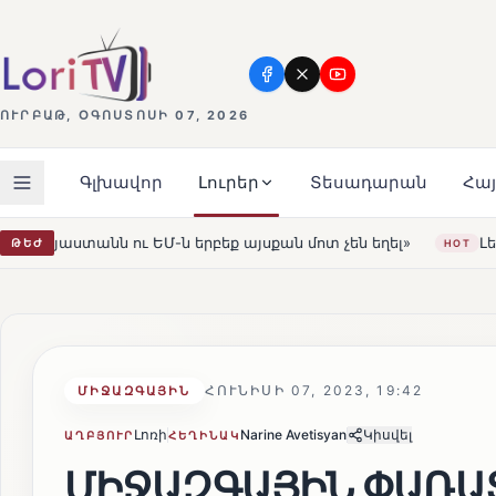
ՈՒՐԲԱԹ, ՕԳՈՍՏՈՍԻ 07, 2026
Գլխավոր
Լուրեր
Տեսադարան
Հա
եք այսքան մոտ չեն եղել»
Լեռնահովիտի Սուրբ Ստեփան
ԹԵԺ
HOT
ՀՈՒՆԻՍԻ 07, 2023, 19:42
ՄԻՋԱԶԳԱՅԻՆ
Լոռի
Narine Avetisyan
Կիսվել
ԱՂԲՅՈՒՐ
ՀԵՂԻՆԱԿ
ՄԻՋԱԶԳԱՅԻՆ ՓԱՌԱՏ