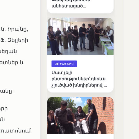
անհետացած
անչափահասների
որոնողական
աշխատանքները
ն, Իրանը,
. Զելլերի
 սեղան
ետներ և
ՄՈՒՆԵՏԻԿ
Մատչելի
ընտրություններ՝ դեռևս
չլուծված խնդիրներով.
տանը։
«Լուսաստղի»
դիտորդական
առաքելության
որի
արդյունքները
ան
առատոնում