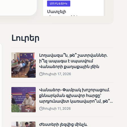
ՄՈՒՆԵՏԻԿ
Մատչելի
ընտրություններ.
ձեռքբերումներ և
բացթողումներ
Լուրեր
Լողավազա՞ն, թե՞ շատրվաններ.
ի՞նչ ապագա է սպասվում
Վանաձորի քաղաքային լճին
հուլիսի 17, 2026
ՄՈՒՆԵՏԻԿ
Ամփոփվել են 2005
Վանաձոր-Փամբակ խոշորացում.
տեղամասերի
քննարկման գլխավոր հարցը՝
արդյունքները
արդյունավետ կառավարո՞ւմ, թե՞
քաղաքական նպատակ
հուլիսի 11, 2026
Ժեստերի լեզվից մինչև