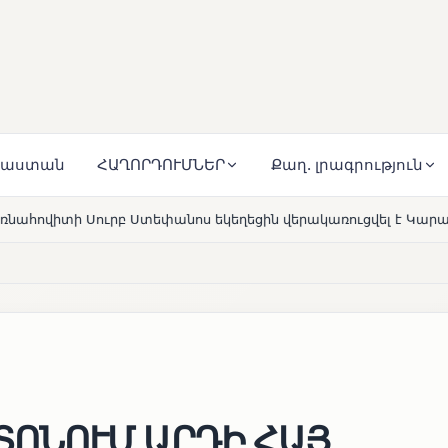
յաստան
ՀԱՂՈՐԴՈՒՄՆԵՐ
Քաղ. լրագրություն
ոս եկեղեցին վերակառուցվել է Կարապետյան ընտանիքի մեկեն
ՈՆՈՒՄ ԱՐԴԻ ՀԱՅ