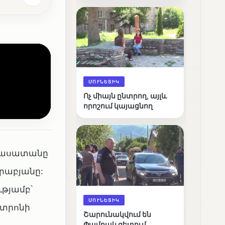
արդյունքները
ՄՈՒՆԵՏԻԿ
Ոչ միայն ընտրող, այլև
որոշում կայացնող
այասատանը
րաբյանը:
թյամբ՝
ՄՈՒՆԵՏԻԿ
ատրոնի
Շարունակվում են
Փամբակ գետում