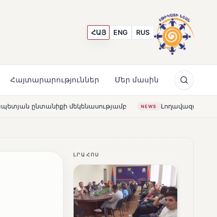
ՀԱՅ
ENG
RUS
Հայտարարություններ
Մեր մասին
ասությամբ
Լողավազա՞ն, թե՞ շատրվաններ. ի՞նչ ապագ
NEWS
ԼՐԱՀՈՍ