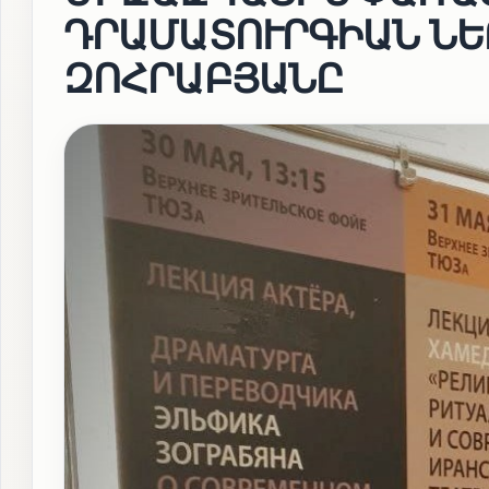
ԴՐԱՄԱՏՈՒՐԳԻԱՆ ՆԵ
ԶՈՀՐԱԲՅԱՆԸ