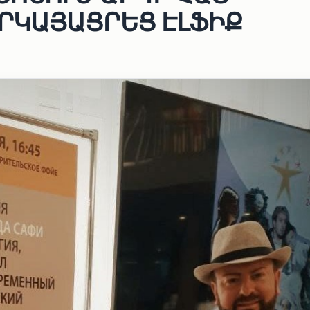
ՐԿԱՅԱՑՐԵՑ ԷԼՖԻՔ