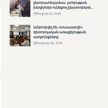
ընտրատեղամաս. լսողության
խնդիրներ ունեցող ընտրողների
ճանապարհը
հուլիսի 02, 2026
Ամփոփվել են «Լուսաստղի»
ՄՈՒՆԵՏԻԿ
դիտորդական առաքելության
Քվեարկության
արդյունքները
նախնական
հունիսի 30, 2026
պաշտոնական
արդյունքները․ ՈՒՂԻՂ
ՄՈՒՆԵՏԻԿ
ԿԸՀ-ն հրապարակել է
նախնական տվյալներ՝ ժ․
1։00 դրությամբ