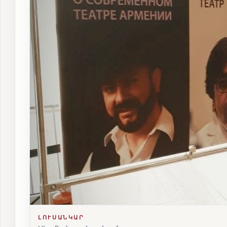
ԼՈՒՍԱՆԿԱՐ