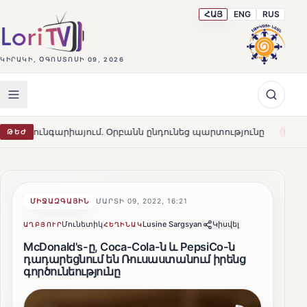
ՀԱՅ
ENG
RUS
ԿԻՐԱԿԻ, ՕԳՈՍՏՈՍԻ 09, 2026
յում․ Օրբանն ընդունեց պարտությունը
Մարթա Կոս. «Հ
ԹԵԺ
HOT
ՄԻՋԱԶԳԱՅԻՆ
ՄԱՐՏԻ 09, 2022, 16:21
Մունետիկ
Lusine Sargsyan
Կիսվել
ԱՂԲՅՈՒՐ
ՀԵՂԻՆԱԿ
McDonald's-ը, Coca-Cola-ն և PepsiCo-ն
դադարեցնում են Ռուսաստանում իրենց
գործունեությունը