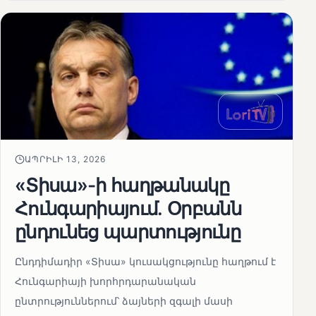
ԱՊՐԻԼԻ 13, 2026
«Տիսա»-ի հաղթանակը
Հունգարիայում․ Օրբանն
ընդունեց պարտությունը
Ընդդիմադիր «Տիսա» կուսակցությունը հաղթում է
Հունգարիայի խորհրդարանական
ընտրություններում՝ ձայների զգալի մասի