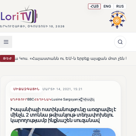
ՀԱՅ
ENG
RUS
ԵՐԿՈՒՇԱԲԹԻ, ՕԳՈՍՏՈՍԻ 10, 2026
Հայաստանն ու ԵՄ-ն երբեք այսքան մոտ չեն եղել»
Լեռն
ԹԵԺ
HOT
ՄԻՋԱԶԳԱՅԻՆ
ՄԱՐՏԻ 14, 2021, 15:21
BBC
Lusine Sargsyan
Կիսվել
ԱՂԲՅՈՒՐ
ՀԵՂԻՆԱԿ
Իսպանիայի ոստիկանությունը առգրավել է
մինչև 2 տոննա թմրանյութ տեղափոխելու
կարողությամբ ինքնաշեն սուզանավ