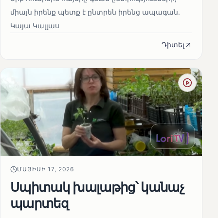
միայն իրենք պետք է ընտրեն իրենց ապագան.
Կայա Կալլաս
Դիտել
ՄԱՅԻՍԻ 17, 2026
Սպիտակ խալաթից՝ կանաչ
պարտեզ