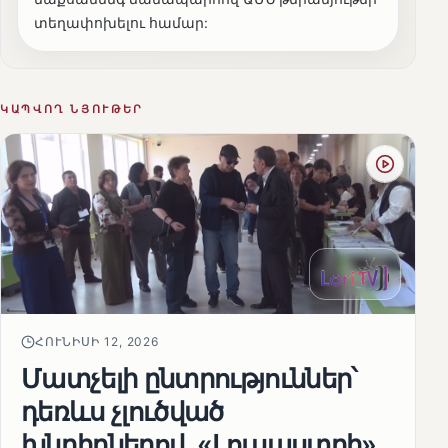
տեղափոխելու համար:
ԿԱՊՎՈՂ ՆՅՈՒԹԵՐ
ՀՈՒՆԻՍԻ 12, 2026
Մատչելի ընտրություններ՝
դեռևս չլուծված
խնդիրներով. «Լուսաստղի»