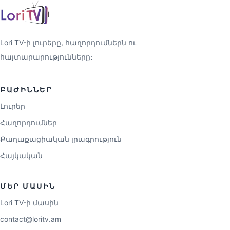
Lori TV-ի լուրերը, հաղորդումներն ու
հայտարարությունները։
ԲԱԺԻՆՆԵՐ
Լուրեր
Հաղորդումներ
Քաղաքացիական լրագրություն
Հայկական
ՄԵՐ ՄԱՍԻՆ
Lori TV-ի մասին
contact@loritv.am