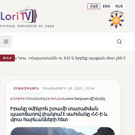
ՀԱՅ
ENG
RUS
ՈՒՐԲԱԹ, ՕԳՈՍՏՈՍԻ 07, 2026
«Հայաստանն ու ԵՄ-ն երբեք այսքան մոտ չեն եղել»
Լեռ
ԹԵԺ
HOT
ՄԻՋԱԶԳԱՅԻՆ
ԴԵԿՏԵՄԲԵՐԻ 26, 2021, 12:54
Մունետիկ
Lusine Sargsyan
Կիսվել
ԱՂԲՅՈՒՐ
ՀԵՂԻՆԱԿ
Իրանը օմիկրոն շտամի տարածման
պատճառով փակում է սահմանը ՀՀ–ի և
մյուս հարևանների հետ