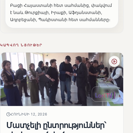
Բացի Հայաստանի հետ սահմանից, փակվում
է նաև Թուրքիայի, Իրաքի, Աֆղանստանի,
Ադրբեջանի, Պակիստանի հետ սահմանները։
ԿԱՊՎՈՂ ՆՅՈՒԹԵՐ
ՀՈՒՆԻՍԻ 12, 2026
Մատչելի ընտրություններ՝