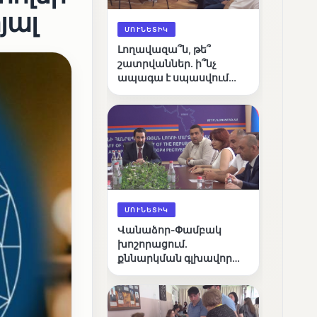
յալ
ՄՈՒՆԵՏԻԿ
Լողավազա՞ն, թե՞
շատրվաններ. ի՞նչ
ապագա է սպասվում
Վանաձորի քաղաքային
լճին
ՄՈՒՆԵՏԻԿ
Վանաձոր-Փամբակ
խոշորացում.
քննարկման գլխավոր
հարցը՝ արդյունավետ
կառավարո՞ւմ, թե՞
քաղաքական նպատակ