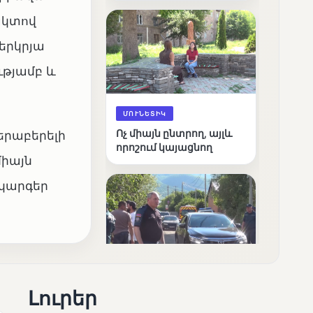
արդյունքները
ակտով
երկրյա
ւթյամբ և
ՄՈՒՆԵՏԻԿ
Ոչ միայն ընտրող, այլև
երաբերելի
որոշում կայացնող
միայն
ակարգեր
ՄՈՒՆԵՏԻԿ
Լուրեր
Շարունակվում են
Փամբակ գետում