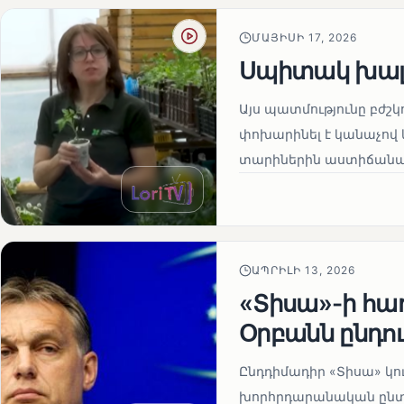
ՄԱՅԻՍԻ 17, 2026
Սպիտակ խալ
Այս պատմությունը բժշկ
փոխարինել է կանաչով 
տարիներին աստիճանաբ
ԱՊՐԻԼԻ 13, 2026
«Տիսա»-ի հա
Օրբանն ընդո
Ընդդիմադիր «Տիսա» կու
խորհրդարանական ընտրո