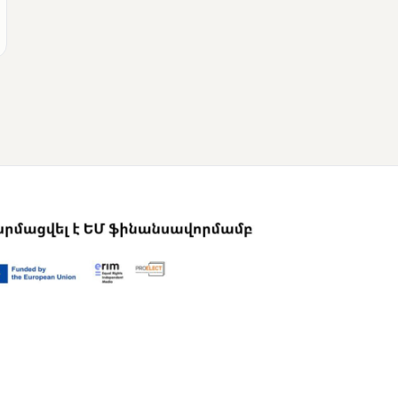
ՄՈՒՆԵՏԻԿ
Վրաստանի
վարչապետը
շնորհավորել է Նիկոլ
Փաշինյանին՝
ընտրություններում
հաջողության
կապակցությամբ