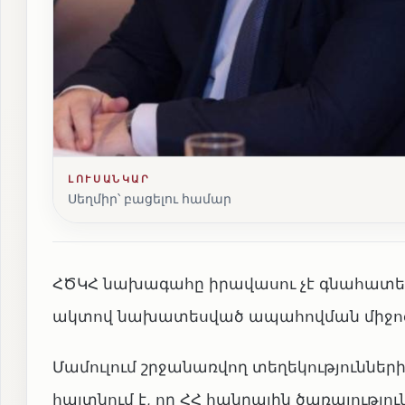
ԼՈՒՍԱՆԿԱՐ
Սեղմիր՝ բացելու համար
ՀԾԿՀ նախագահը իրավասու չէ գնահատել
ակտով նախատեսված ապահովման միջոցնե
Մամուլում շրջանառվող տեղեկությունն
հայտնում է, որ ՀՀ հանրային ծառայութ