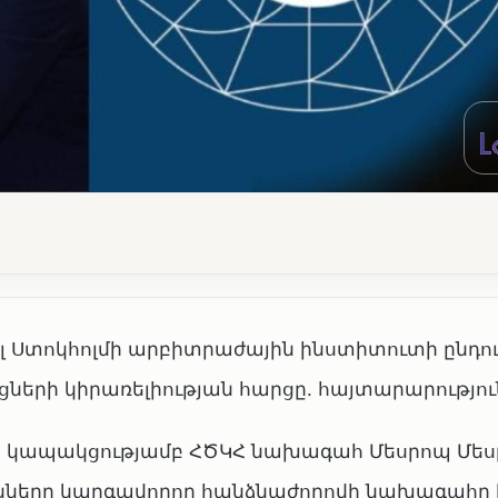
 Ստոկհոլմի արբիտրաժային ինստիտուտի ընդո
րի կիրառելիության հարցը. հայտարարությու
երի կապակցությամբ ՀԾԿՀ նախագահ Մեսրոպ Մե
յունները կարգավորող հանձնաժողովի նախագահը