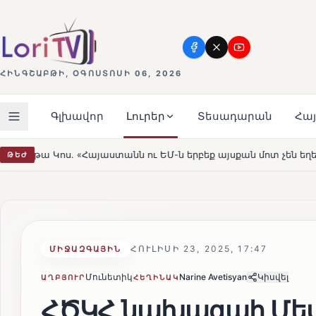
ՀԻՆԳՇԱԲԹԻ, ՕԳՈՍՏՈՍԻ 06, 2026
Գլխավոր
Լուրեր
Տեսադարան
Հա
ն ու ԵՄ-ն երբեք այսքան մոտ չեն եղել»
Լեռնահովիտի 
ԹԵԺ
HOT
ՀՈՒԼԻՍԻ 23, 2025, 17:47
ՄԻՋԱԶԳԱՅԻՆ
Մունետիկ
Narine Avetisyan
Կիսվել
ԱՂԲՅՈՒՐ
ՀԵՂԻՆԱԿ
ՀԾԿՀ նախագահ Մես