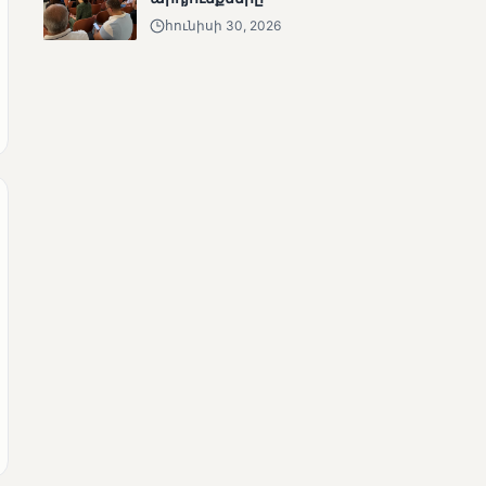
ՄՈՒՆԵՏԻԿ
հունիսի 30, 2026
Մատչելի
ընտրություններ.
ձեռքբերումներ և
բացթողումներ
ՄՈՒՆԵՏԻԿ
Ամփոփվել են 2005
տեղամասերի
արդյունքները