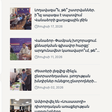
անհետացած
անչափահասների
Լողավազա՞ն, թե՞ շատրվաններ.
որոնողական
ի՞նչ ապագա է սպասվում
աշխատանքները
Վանաձորի քաղաքային լճին
հուլիսի 17, 2026
Վանաձոր-Փամբակ խոշորացում.
քննարկման գլխավոր հարցը՝
արդյունավետ կառավարո՞ւմ, թե՞
ՄՈՒՆԵՏԻԿ
քաղաքական նպատակ
հուլիսի 11, 2026
Մատչելի
ընտրություններ՝ դեռևս
չլուծված խնդիրներով.
Ժեստերի լեզվից մինչև
«Լուսաստղի»
ընտրատեղամաս. լսողության
դիտորդական
խնդիրներ ունեցող ընտրողների
առաքելության
ճանապարհը
հուլիսի 02, 2026
արդյունքները
Ամփոփվել են «Լուսաստղի»
դիտորդական առաքելության
արդյունքները