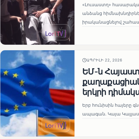
«Լուսաստղ» հասարակա
անձանց հիմնախնդիրներ
իրականացնելով շահապ
ԱՊՐԻԼԻ 22, 2026
ԵՄ-ն Հայաստա
քաղաքացիակա
երկրի դիմակ
Երբ հունիսին հայերը գ
ապագան. Կայա Կալլաս