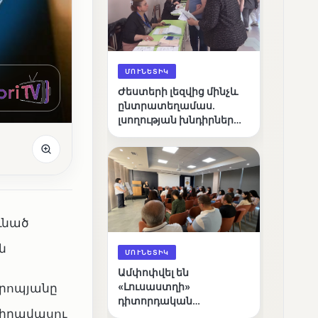
ՄՈՒՆԵՏԻԿ
Ժեստերի լեզվից մինչև
ընտրատեղամաս.
լսողության խնդիրներ
ունեցող ընտրողների
ճանապարհը
ւնած
ն
ՄՈՒՆԵՏԻԿ
Ամփոփվել են
սրոպյանը
«Լուսաստղի»
դիտորդական
 իրավասու
առաքելության