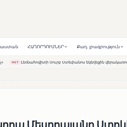
յաստան
ՀԱՂՈՐԴՈՒՄՆԵՐ
Քաղ. լրագրություն
Սուրբ Ստեփանոս եկեղեցին վերակառուցվել է Կարապետյան ընտ
րոպ Մեսրոպյանը Ստոկ