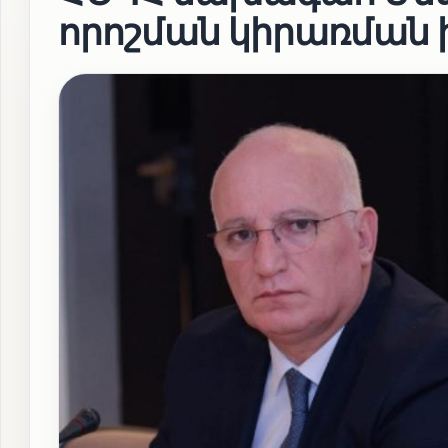
որոշման կիրառման 