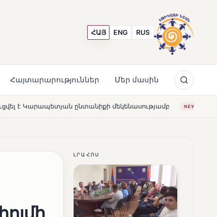
ՀԱՅ
ENG
RUS
Հայտարարություններ
Մեր մասին
անիքի մեկենասությամբ
Լողավազա՞ն, թե՞ շատրվաննե
NEWS
ԼՐԱՀՈՍ
հոլմի