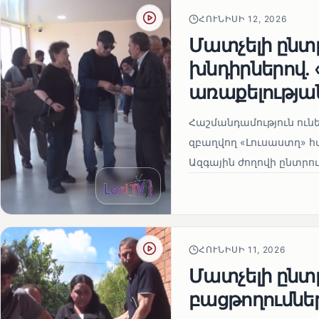
ՀՈՒՆԻՍԻ 12, 2026
Մատչելի ընտր
խնդիրներով.
առաքելության
Հաշմանդամություն ու
զբաղվող «Լուսաստղ» 
Ազգային ժողովի ընտրու
ՀՈՒՆԻՍԻ 11, 2026
Մատչելի ընտր
բացթողումնե