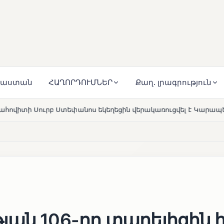
յաստան
ՀԱՂՈՐԴՈՒՄՆԵՐ
Քաղ. լրագրություն
 եկեղեցին վերակառուցվել է Կարապետյան ընտանիքի մեկենաս
ան 106-րդ տարելիցին 