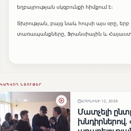
եղբայրության սկզբունքի հիմքում է։
Տխրության, բայց նաև հույսի այս օրը, եր
տառապանքները, Ֆրանսիային և Հայաստան
ԿԱՊՎՈՂ ՆՅՈՒԹԵՐ
ՀՈՒՆԻՍԻ 12, 2026
Մատչելի ընտր
խնդիրներով.