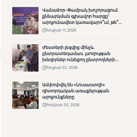
Վանաձոր-Փամբակ խոշորացում.
քննարկման գլխավոր հարցը՝
արդյունավետ կառավարո՞ւմ, թե՞
քաղաքական նպատակ
հուլիսի 11, 2026
ՄՈՒՆԵՏԻԿ
Քվեարկության
Ժեստերի լեզվից մինչև
նախնական
ընտրատեղամաս. լսողության
պաշտոնական
խնդիրներ ունեցող ընտրողների
արդյունքները․ ՈՒՂԻՂ
ճանապարհը
հուլիսի 02, 2026
Ամփոփվել են «Լուսաստղի»
դիտորդական առաքելության
արդյունքները
հունիսի 30, 2026
ՄՈՒՆԵՏԻԿ
ԿԸՀ-ն հրապարակել է
նախնական տվյալներ՝ ժ․
1։00 դրությամբ