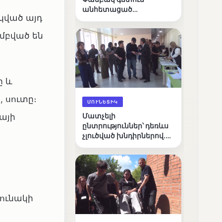
անհետացած
կված այդ
անչափահասների
որոնողական
խմբված են
աշխատանքները
ը և
, սուտը։
ՄՈՒՆԵՏԻԿ
Մատչելի
այի
ընտրություններ՝ դեռևս
չլուծված խնդիրներով.
«Լուսաստղի»
դիտորդական
առաքելության
արդյունքները
րունակի