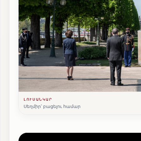
ԼՈՒՍԱՆԿԱՐ
Սեղմիր՝ բացելու համար