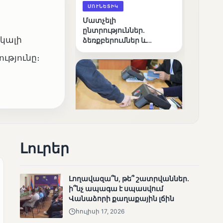
ՄՈՒՆԵՏԻԿ
Մատչելի
ընտրություններ.
սկալի
ձեռքբերումներ և
բացթողումներ
ւթյունը։
ՄՈՒՆԵՏԻԿ
Լուրեր
Ամփոփվել են 2005
տեղամասերի
արդյունքները
Լողավազա՞ն, թե՞ շատրվաններ.
ի՞նչ ապագա է սպասվում
Վանաձորի քաղաքային լճին
հուլիսի 17, 2026