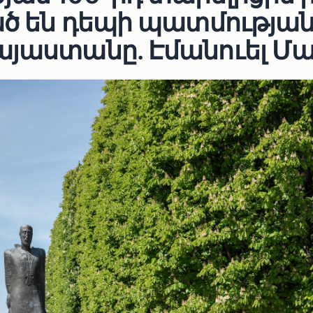
ած են դեպի պատմությա
այաստանը. Էմանուել Մ