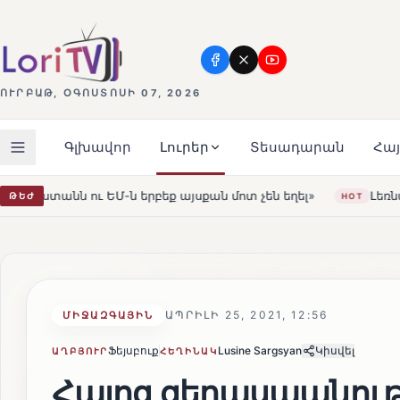
ՈՒՐԲԱԹ, ՕԳՈՍՏՈՍԻ 07, 2026
Գլխավոր
Լուրեր
Տեսադարան
Հա
 այսքան մոտ չեն եղել»
Լեռնահովիտի Սուրբ Ստեփանոս
ԹԵԺ
HOT
ԱՊՐԻԼԻ 25, 2021, 12:56
ՄԻՋԱԶԳԱՅԻՆ
Ֆեյսբուք
Lusine Sargsyan
Կիսվել
ԱՂԲՅՈՒՐ
ՀԵՂԻՆԱԿ
Հայոց ցեղասպանությ