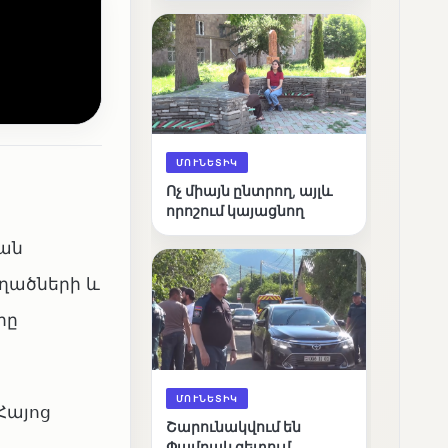
արդյունքները
ՄՈՒՆԵՏԻԿ
Ոչ միայն ընտրող, այլև
որոշում կայացնող
յան
եղածների և
րը
ՄՈՒՆԵՏԻԿ
Հայոց
Շարունակվում են
Փամբակ գետում