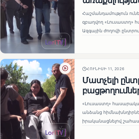
առաքելության
Հաշմանդամություն ու
զբաղվող «Լուսաստղ» 
Ազգային ժողովի ընտրու
ՀՈՒՆԻՍԻ 11, 2026
Մատչելի ընտր
բացթողումնե
«Լուսաստղ» հասարակա
անձանց հիմնախնդիրներ
իրականացնելով շահապ