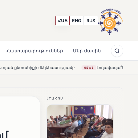
ՀԱՅ
ENG
RUS
Հայտարարություններ
Մեր մասին
ությամբ
Լողավազա՞ն, թե՞ շատրվաններ. ի՞նչ ապագա 
NEWS
ԼՐԱՀՈՍ
իմ