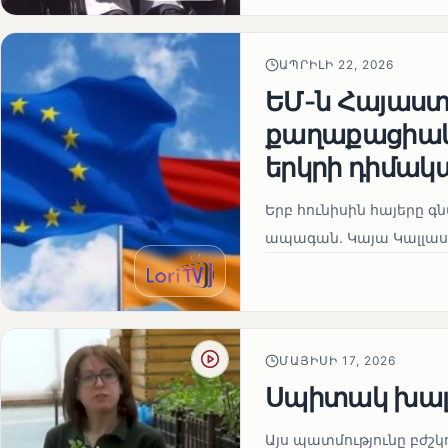
ԱՊՐԻԼԻ 22, 2026
ԵՄ-ն Հայաստա
քաղաքացիակա
երկրի դիմակ
Երբ հունիսին հայերը գ
ապագան. Կայա Կալլաս
ՄԱՅԻՍԻ 17, 2026
Սպիտակ խալ
Այս պատմությունը բժշկ