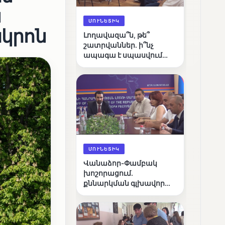
ն
ՄՈՒՆԵՏԻԿ
ակրոն
Լողավազա՞ն, թե՞
շատրվաններ. ի՞նչ
ապագա է սպասվում
Վանաձորի քաղաքային
լճին
ՄՈՒՆԵՏԻԿ
Վանաձոր-Փամբակ
խոշորացում.
քննարկման գլխավոր
հարցը՝ արդյունավետ
կառավարո՞ւմ, թե՞
քաղաքական նպատակ