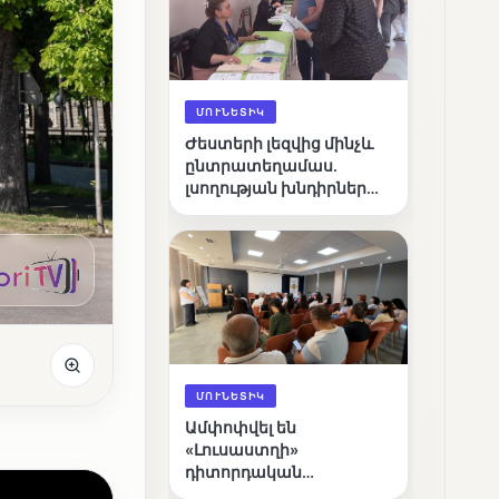
ՄՈՒՆԵՏԻԿ
Ժեստերի լեզվից մինչև
ընտրատեղամաս.
լսողության խնդիրներ
ունեցող ընտրողների
ճանապարհը
ՄՈՒՆԵՏԻԿ
Ամփոփվել են
«Լուսաստղի»
դիտորդական
առաքելության