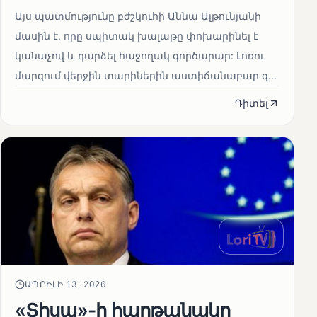
Այս պատմությունը բժշկուհի Աննա Ալթունյանի
մասին է, որը սպիտակ խալաթը փոխարինել է
կանաչով և դարձել հաջողակ գործարար: Լոռու
մարզում վերջին տարիներին աստիճանաբար զ...
Դիտել
ԱՊՐԻԼԻ 13, 2026
«Տիսա»-ի հաղթանակը