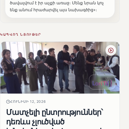
ծավալվում է իր աչքի առաջ։ Մենք նրան կոչ
ենք անում հրաժարվել այս նախագծից»։
ԿԱՊՎՈՂ ՆՅՈՒԹԵՐ
ՀՈՒՆԻՍԻ 12, 2026
Մատչելի ընտրություններ՝
դեռևս չլուծված