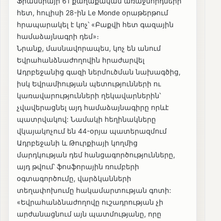
Ֆրանսիայի 61 քաղաքական առաջնորդների
հետ, հուլիսի 28-ին Le Monde օրաթերթում
հրապարակել է կոչ՝ «Բաքվի հետ գազային
համաձայնագրի դեմ»։
Նրանք, մասնավորապես, կոչ են անում
Եվրահանձնաժողովին հրաժարվել
Ադրբեջանից գազի ներմուծման նախագծից,
իսկ Եվրամիության պետությունների ու
կառավարությունների ղեկավարներին՝
չվավերացնել այդ համաձայնագիրը որևէ
պատրվակով: Նամակի հեղինակները
վկայակոչում են 44-օրյա պատերազմում
Ադրբեջանի և Թուրքիայի կողմից
մարդկության դեմ հանցագործությունները,
այդ թվում՝ ֆոսֆորային ռումբերի
օգտագործումը, վարձկանների
տեղափոխումը հակամարտության գոտի:
«Եվրահանձնաժողովը ուշադրության չի
արժանացնում այն ​​պատմությանը, որը