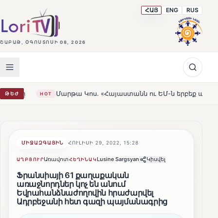
ՀԱՅ
ENG
RUS
ՇԱԲԱԹ, ՕԳՈՍՏՈՍԻ 08, 2026
Մարթա Կոս. «Հայաստանն ու ԵՄ-ն երբեք այսքան մոտ չեն ե
ԹԵԺ
HOT
ՄԻՋԱԶԳԱՅԻՆ
ՀՈՒԼԻՍԻ 29, 2022, 15:28
Առավոտ
Lusine Sargsyan
Կիսվել
ԱՂԲՅՈՒՐ
ՀԵՂԻՆԱԿ
Ֆրանսիայի 61 քաղաքական
առաջնորդներ կոչ են անում
Եվրահանձնաժողովին հրաժարվել
Ադրբեջանի հետ գազի պայմանագրից