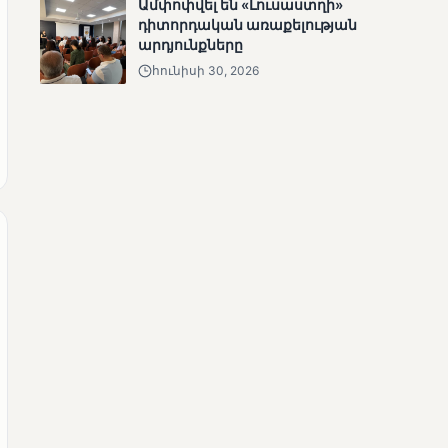
Ամփոփվել են «Լուսաստղի»
ՄՈՒՆԵՏԻԿ
դիտորդական առաքելության
Մատչելի
արդյունքները
ընտրություններ.
հունիսի 30, 2026
ձեռքբերումներ և
բացթողումներ
ՄՈՒՆԵՏԻԿ
Ամփոփվել են 2005
տեղամասերի
արդյունքները