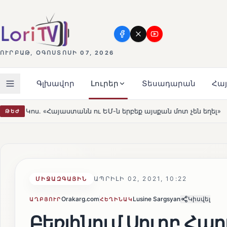
ՈՒՐԲԱԹ, ՕԳՈՍՏՈՍԻ 07, 2026
Գլխավոր
Լուրեր
Տեսադարան
Հա
ւ ԵՄ-ն երբեք այսքան մոտ չեն եղել»
Լեռնահովիտի Սու
ԹԵԺ
HOT
ԱՊՐԻԼԻ 02, 2021, 10:22
ՄԻՋԱԶԳԱՅԻՆ
Orakarg.com
Lusine Sargsyan
Կիսվել
ԱՂԲՅՈՒՐ
ՀԵՂԻՆԱԿ
Բեռլինում Սուրբ Հա