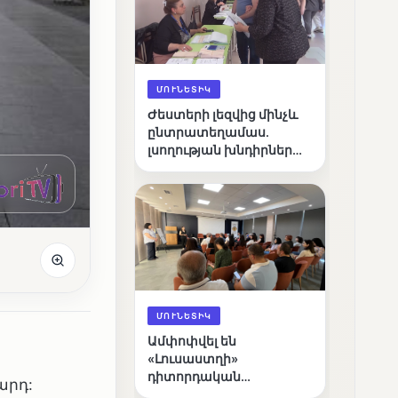
ՄՈՒՆԵՏԻԿ
Ժեստերի լեզվից մինչև
ընտրատեղամաս.
լսողության խնդիրներ
ունեցող ընտրողների
ճանապարհը
ՄՈՒՆԵՏԻԿ
Ամփոփվել են
«Լուսաստղի»
դիտորդական
արդ:
առաքելության