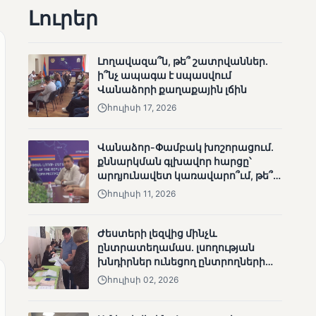
Լուրեր
անհետացած
անչափահասների
որոնողական
աշխատանքները
Լողավազա՞ն, թե՞ շատրվաններ.
ի՞նչ ապագա է սպասվում
Վանաձորի քաղաքային լճին
հուլիսի 17, 2026
ՄՈՒՆԵՏԻԿ
Վանաձոր-Փամբակ խոշորացում.
քննարկման գլխավոր հարցը՝
Մատչելի
արդյունավետ կառավարո՞ւմ, թե՞
ընտրություններ՝ դեռևս
քաղաքական նպատակ
չլուծված խնդիրներով.
հուլիսի 11, 2026
«Լուսաստղի»
դիտորդական
Ժեստերի լեզվից մինչև
առաքելության
ընտրատեղամաս. լսողության
արդյունքները
խնդիրներ ունեցող ընտրողների
ճանապարհը
հուլիսի 02, 2026