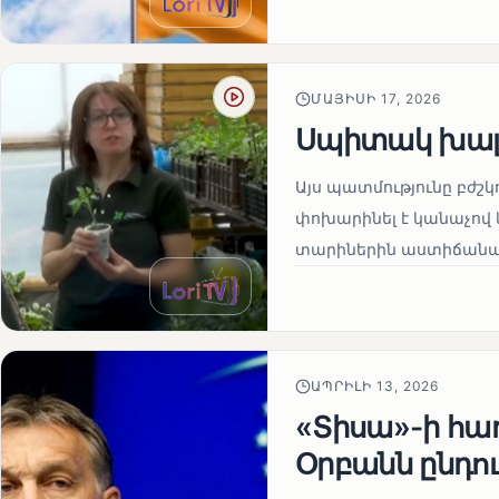
ՄԱՅԻՍԻ 17, 2026
Սպիտակ խալ
Այս պատմությունը բժշկ
փոխարինել է կանաչով 
տարիներին աստիճանաբ
ԱՊՐԻԼԻ 13, 2026
«Տիսա»-ի հա
Օրբանն ընդո