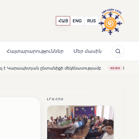
ՀԱՅ
ENG
RUS
Հայտարարություններ
Մեր մասին
իքի մեկենասությամբ
Լողավազա՞ն, թե՞ շատրվաններ.
NEWS
ԼՐԱՀՈՍ