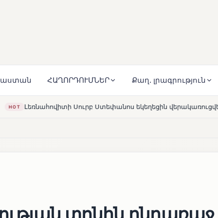
յաստան
ՀԱՂՈՐԴՈՒՄՆԵՐ
Քաղ. լրագրություն
րբ Ստեփանոս եկեղեցին վերակառուցվել է Կարապետյան ընտան
րության տոնին ընդառաջ