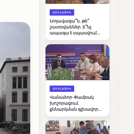
ՄՈՒՆԵՏԻԿ
Լողավազա՞ն, թե՞
շատրվաններ. ի՞նչ
ապագա է սպասվում
Վանաձորի քաղաքային
լճին
ՄՈՒՆԵՏԻԿ
Վանաձոր-Փամբակ
խոշորացում.
քննարկման գլխավոր
հարցը՝ արդյունավետ
կառավարո՞ւմ, թե՞
քաղաքական նպատակ