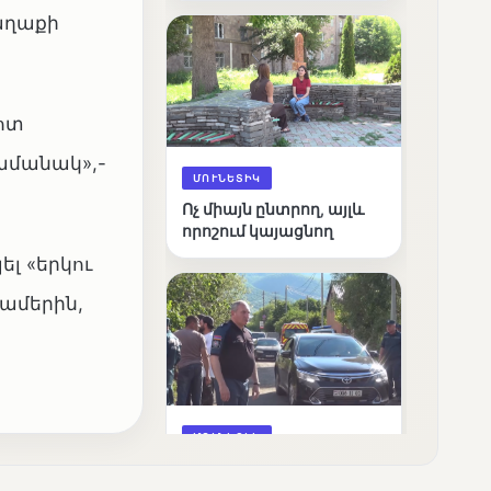
արդյունքները
աղաքի
դոտ
ամանակ»,-
ՄՈՒՆԵՏԻԿ
Ոչ միայն ընտրող, այլև
որոշում կայացնող
ել «երկու
ժամերին,
ՄՈՒՆԵՏԻԿ
Շարունակվում են
Փամբակ գետում