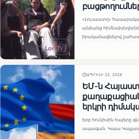
բացթողումնե
«Լուսաստղ» հասարակա
անձանց հիմնախնդիրներ
իրականացնելով շահապ
ԱՊՐԻԼԻ 22, 2026
ԵՄ-ն Հայաստա
քաղաքացիակա
երկրի դիմակ
Երբ հունիսին հայերը գ
ապագան. Կայա Կալլաս