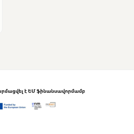
ՄՈՒՆԵՏԻԿ
Վրաստանի
վարչապետը
շնորհավորել է Նիկոլ
Փաշինյանին՝
ընտրություններում
հաջողության
կապակցությամբ