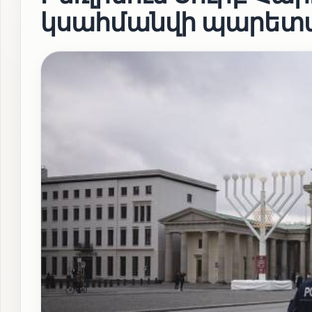
կսահմանվի պարետա