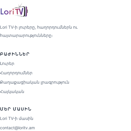
Lori TV-ի լուրերը, հաղորդումներն ու
հայտարարությունները։
ԲԱԺԻՆՆԵՐ
Լուրեր
Հաղորդումներ
Քաղաքացիական լրագրություն
Հայկական
ՄԵՐ ՄԱՍԻՆ
Lori TV-ի մասին
contact@loritv.am