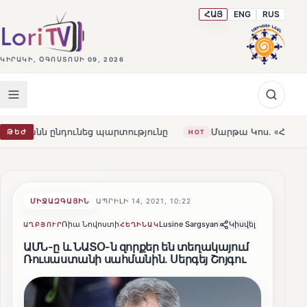
ՀԱՅ
ENG
RUS
ԿԻՐԱԿԻ, ՕԳՈՍՏՈՍԻ 09, 2026
նդունեց պարտությունը
Մարթա Կոս. «Հայաստանն ու ԵՄ-
ԹԵԺ
HOT
ՄԻՋԱԶԳԱՅԻՆ
ԱՊՐԻԼԻ 14, 2021, 10:22
Ռիա Նովոստի
Lusine Sargsyan
Կիսվել
ԱՂԲՅՈՒՐ
ՀԵՂԻՆԱԿ
ԱՄՆ-ը և ՆԱՏՕ-ն զորքեր են տեղակայում
Ռուսաստանի սահմանին. Սերգեյ Շոյգու