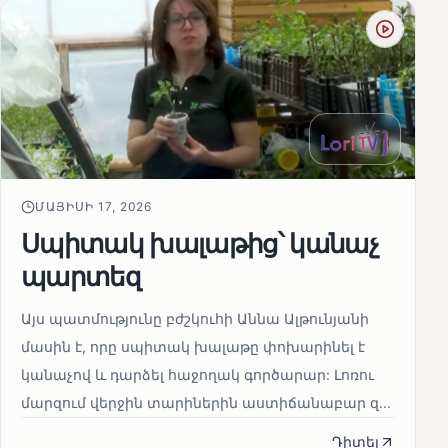
ՄԱՅԻՍԻ 17, 2026
Սպիտակ խալաթից՝ կանաչ
պարտեզ
Այս պատմությունը բժշկուհի Աննա Ալթունյանի
մասին է, որը սպիտակ խալաթը փոխարինել է
կանաչով և դարձել հաջողակ գործարար: Լոռու
մարզում վերջին տարիներին աստիճանաբար զ...
Դիտել