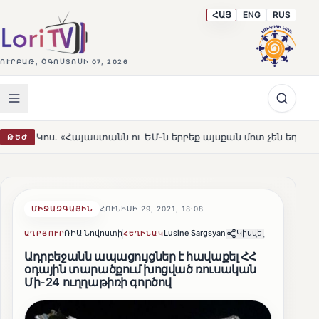
ՀԱՅ
ENG
RUS
ՈՒՐԲԱԹ, ՕԳՈՍՏՈՍԻ 07, 2026
այաստանն ու ԵՄ-ն երբեք այսքան մոտ չեն եղել»
Լեռնա
ԹԵԺ
HOT
ՄԻՋԱԶԳԱՅԻՆ
ՀՈՒՆԻՍԻ 29, 2021, 18:08
ՌԻԱ Նովոստի
Lusine Sargsyan
Կիսվել
ԱՂԲՅՈՒՐ
ՀԵՂԻՆԱԿ
Ադրբեջանն ապացույցներ է հավաքել ՀՀ
օդային տարածքում խոցված ռուսական
Մի-24 ուղղաթիռի գործով