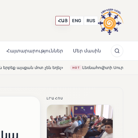
ՀԱՅ
ENG
RUS
Հայտարարություններ
Մեր մասին
եղել»
Լեռնահովիտի Սուրբ Ստեփանոս եկեղեցին վերակ
HOT
ԼՐԱՀՈՍ
 կա