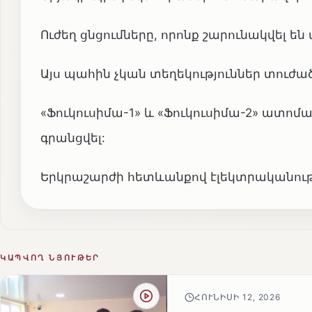
Ուժեղ ցնցումները, որոնք շարունակվել են
Այս պահին չկան տեղեկություններ տուժա
«Ֆուկուսիմա-1» և «Ֆուկուսիմա-2» ատոմ
գրանցվել:
Երկրաշարժի հետևանքով էլեկտրականությա
ԿԱՊՎՈՂ ՆՅՈՒԹԵՐ
ՀՈՒՆԻՍԻ 12, 2026