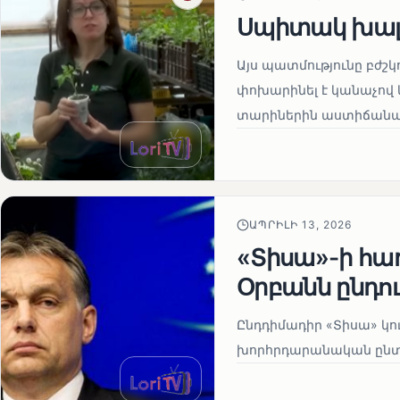
Սպիտակ խալ
Այս պատմությունը բժշկ
փոխարինել է կանաչով 
տարիներին աստիճանաբ
ԱՊՐԻԼԻ 13, 2026
«Տիսա»-ի հա
Օրբանն ընդո
Ընդդիմադիր «Տիսա» կու
խորհրդարանական ընտրո