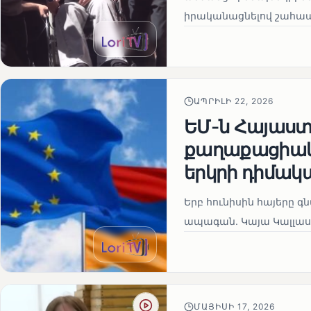
իրականացնելով շահապ
ԱՊՐԻԼԻ 22, 2026
ԵՄ-ն Հայաստա
քաղաքացիակա
երկրի դիմակ
Երբ հունիսին հայերը գ
ապագան. Կայա Կալլաս
ՄԱՅԻՍԻ 17, 2026