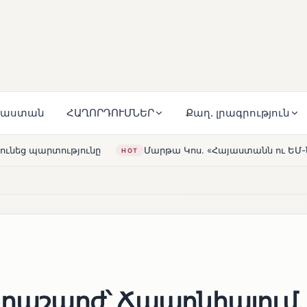
յաստան
ՀԱՂՈՐԴՈՒՄՆԵՐ
Քաղ. լրագրություն
Մարթա Կոս. «Հայաստանն ու ԵՄ-ն երբեք այսքան մոտ չեն 
HOT
կրաշարժ՝ Ճապոնիայում.