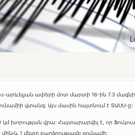
իս-արևելյան ափերի մոտ մարտի 16-ին 7.3 մագն
ունամիի վտանգ: Այս մասին հայտնում է ՏԱՍՍ-ը:
 կմ խորության վրա: Հայտարարվել է, որ Ֆուկու
մինչև 1 մետր բարձրությամբ ցունամի: