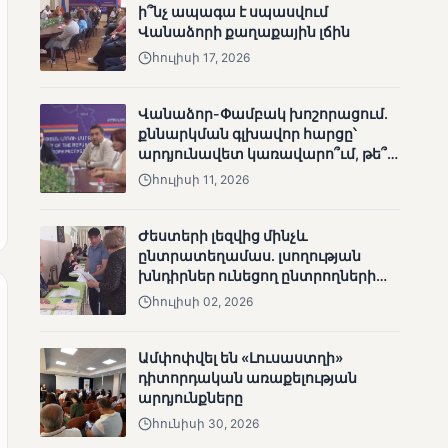
ի՞նչ ապագա է սպասվում
անհետացած
Վանաձորի քաղաքային լճին
անչափահասների
հուլիսի 17, 2026
որոնողական
աշխատանքները
Վանաձոր-Փամբակ խոշորացում.
քննարկման գլխավոր հարցը՝
արդյունավետ կառավարո՞ւմ, թե՞
քաղաքական նպատակ
հուլիսի 11, 2026
ՄՈՒՆԵՏԻԿ
Մատչելի
Ժեստերի լեզվից մինչև
ընտրություններ՝ դեռևս
ընտրատեղամաս. լսողության
չլուծված խնդիրներով.
խնդիրներ ունեցող ընտրողների
«Լուսաստղի»
ճանապարհը
հուլիսի 02, 2026
դիտորդական
առաքելության
արդյունքները
Ամփոփվել են «Լուսաստղի»
դիտորդական առաքելության
արդյունքները
հունիսի 30, 2026