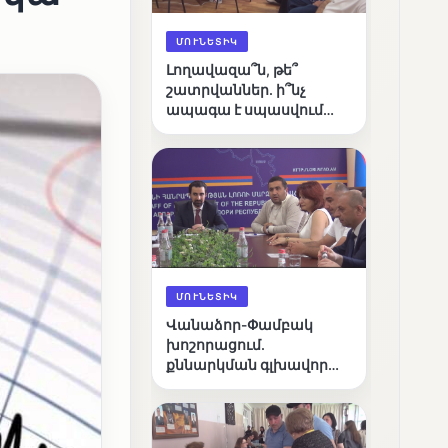
ՄՈՒՆԵՏԻԿ
Լողավազա՞ն, թե՞
շատրվաններ. ի՞նչ
ապագա է սպասվում
Վանաձորի քաղաքային
լճին
ՄՈՒՆԵՏԻԿ
Վանաձոր-Փամբակ
խոշորացում.
քննարկման գլխավոր
հարցը՝ արդյունավետ
կառավարո՞ւմ, թե՞
քաղաքական նպատակ