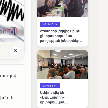
ՄՈՒՆԵՏԻԿ
Ժեստերի լեզվից մինչև
ընտրատեղամաս.
լսողության խնդիրներ
ունեցող ընտրողների
ճանապարհը
իտուդով
ՄՈՒՆԵՏԻԿ
Ամփոփվել են
սիմա և
«Լուսաստղի»
դիտորդական
առաքելության