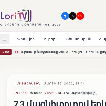
ՀԻՆԳՇԱԲԹԻ, ՕԳՈՍՏՈՍԻ 06, 2026
Գլխավոր
Լուրեր
Տեսադարան
Հա
աղթանակը Հունգարիայում․ Օրբանն ընդունեց պարտությունը
ԹԵԺ
ՄԱՐՏԻ 16, 2022, 21:14
ՄԻՋԱԶԳԱՅԻՆ
Մունետիկ
Lusine Sargsyan
Կիսվել
ԱՂԲՅՈՒՐ
ՀԵՂԻՆԱԿ
7.3 մագնիտուդով եր