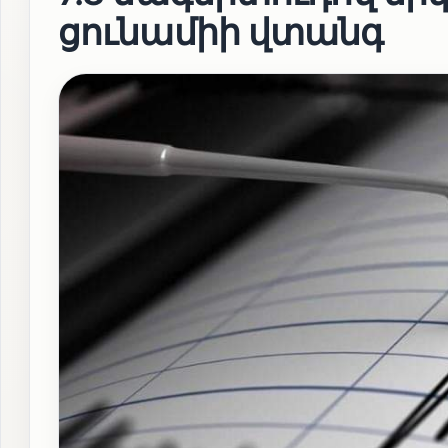
ցունամիի վտանգ