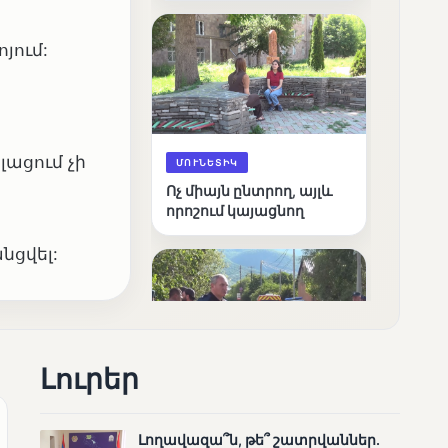
արդյունքները
յում:
լացում չի
ՄՈՒՆԵՏԻԿ
Ոչ միայն ընտրող, այլև
որոշում կայացնող
նցվել:
Լուրեր
ՄՈՒՆԵՏԻԿ
Շարունակվում են
Լողավազա՞ն, թե՞ շատրվաններ.
Փամբակ գետում