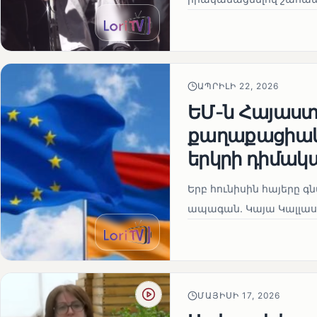
ԱՊՐԻԼԻ 22, 2026
ԵՄ-ն Հայաստա
քաղաքացիակա
երկրի դիմակ
Երբ հունիսին հայերը գ
ապագան. Կայա Կալլաս
ՄԱՅԻՍԻ 17, 2026