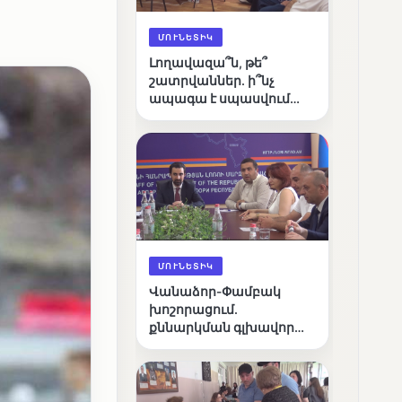
ՄՈՒՆԵՏԻԿ
Լողավազա՞ն, թե՞
շատրվաններ. ի՞նչ
ապագա է սպասվում
Վանաձորի քաղաքային
լճին
ՄՈՒՆԵՏԻԿ
Վանաձոր-Փամբակ
խոշորացում.
քննարկման գլխավոր
հարցը՝ արդյունավետ
կառավարո՞ւմ, թե՞
քաղաքական նպատակ