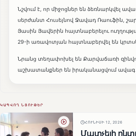
Նշվում է, որ միջոցներ են ձեռնարկվել ա
սերժանտ Հուսեյնով Ջավադ Ռաուֆին, շար
Յասին Յավերին հայտնաբերելու ուղղութ
29-ի առավոտյան հայտնաբերվել են կրտսե
Նրանց տեղափոխել են Քարվաճառի զին
աշխատանքներ են իրականացվում ավագ լ
ԿԱՊՎՈՂ ՆՅՈՒԹԵՐ
ՀՈՒՆԻՍԻ 12, 2026
Մատչելի ընտր