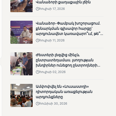
Վանաձորի քաղաքային լճին
անհետացած
հուլիսի 17, 2026
անչափահասների
որոնողական
աշխատանքները
Վանաձոր-Փամբակ խոշորացում.
քննարկման գլխավոր հարցը՝
արդյունավետ կառավարո՞ւմ, թե՞
քաղաքական նպատակ
հուլիսի 11, 2026
ՄՈՒՆԵՏԻԿ
Ժեստերի լեզվից մինչև
ընտրատեղամաս. լսողության
Մատչելի
խնդիրներ ունեցող ընտրողների
ընտրություններ՝ դեռևս
ճանապարհը
չլուծված խնդիրներով.
հուլիսի 02, 2026
«Լուսաստղի»
դիտորդական
Ամփոփվել են «Լուսաստղի»
առաքելության
դիտորդական առաքելության
արդյունքները
արդյունքները
հունիսի 30, 2026