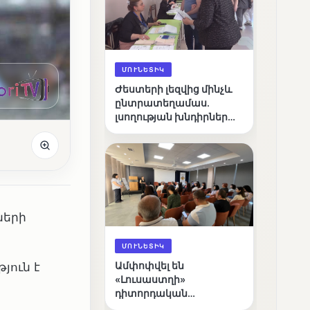
ՄՈՒՆԵՏԻԿ
Ժեստերի լեզվից մինչև
ընտրատեղամաս.
լսողության խնդիրներ
ունեցող ընտրողների
ճանապարհը
ների
ՄՈՒՆԵՏԻԿ
յուն է
Ամփոփվել են
«Լուսաստղի»
դիտորդական
առաքելության