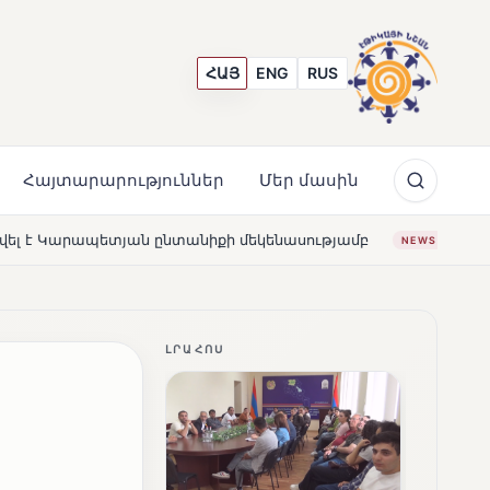
ՀԱՅ
ENG
RUS
Հայտարարություններ
Մեր մասին
նիքի մեկենասությամբ
Լողավազա՞ն, թե՞ շատրվաններ.
NEWS
ԼՐԱՀՈՍ