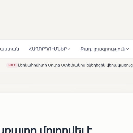
յաստան
ՀԱՂՈՐԴՈՒՄՆԵՐ
Քաղ. լրագրություն
ւրբ Ստեփանոս եկեղեցին վերակառուցվել է Կարապետյան ընտա
ռայող մոլորվել է