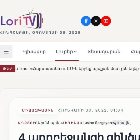
ՀԻՆԳՇԱԲԹԻ, ՕԳՈՍՏՈՍԻ 06, 2026
Գլխավոր
Լուրեր
Տեսադարան
Հա
ու ԵՄ-ն երբեք այսքան մոտ չեն եղել»
Լեռնահովիտի Սո
ԹԵԺ
HOT
ՀՈՒՆՎԱՐԻ 30, 2022, 01:04
ՄԻՋԱԶԳԱՅԻՆ
Արմենպրես
Lusine Sargsyan
Կիսվել
ԱՂԲՅՈՒՐ
ՀԵՂԻՆԱԿ
4 ադրբեջանցի զինծա