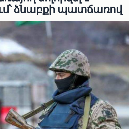
ւմ՝ ձնաբքի պատճառով