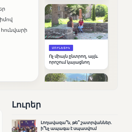
արդյունքները
եր
րիմով
 հունվարի
ՄՈՒՆԵՏԻԿ
Ոչ միայն ընտրող, այլև
որոշում կայացնող
Լուրեր
ՄՈՒՆԵՏԻԿ
Լողավազա՞ն, թե՞ շատրվաններ.
Շարունակվում են
ի՞նչ ապագա է սպասվում
Փամբակ գետում