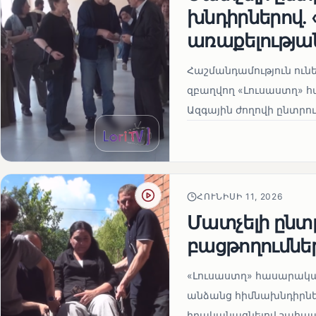
խնդիրներով.
առաքելության
Հաշմանդամություն ու
զբաղվող «Լուսաստղ» 
Ազգային ժողովի ընտրու
ՀՈՒՆԻՍԻ 11, 2026
Մատչելի ընտր
բացթողումնե
«Լուսաստղ» հասարակա
անձանց հիմնախնդիրներ
իրականացնելով շահապ