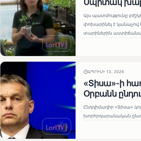
Սպիտակ խալ
Այս պատմությունը բժշկ
փոխարինել է կանաչով 
տարիներին աստիճանաբ
ԱՊՐԻԼԻ 13, 2026
«Տիսա»-ի հա
Օրբանն ընդո
Ընդդիմադիր «Տիսա» կու
խորհրդարանական ընտրո