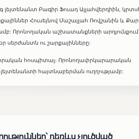
վագ լեյտենանտ Բագիր Ֆուադ Ալլահվերդիին, կրտս
քայիններ Հուսեյնով Մաշալլահ Ռովշանին և Քա
յամբ: Որոնողական աշխատանքների արդյունքում
ր սերժանտն ու շարքայինները:
վորական հոսպիտալ։ Որոնողափրկարարական
եյտենանտի հայտնաբերման ուղղությամբ:
ություններ՝ դեռևս չլուծված