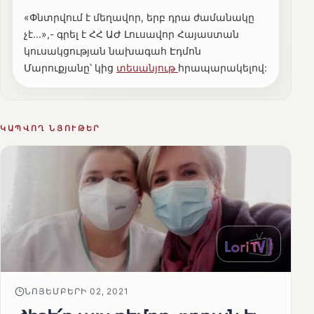
«Փնտրվում է մեղավոր, երբ դրա ժամանակը
չէ...»,- գրել է ՀՀ ԱԺ Լուսավոր Հայաստան
կուսակցության նախագահ Էդմոն
Մարուքյանը՝ կից
տեսանյութ
հրապարակելով:
ԿԱՊՎՈՂ ՆՅՈՒԹԵՐ
ՆՈՅԵՄԲԵՐԻ 02, 2021