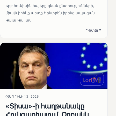
Երբ հունիսին հայերը գնան ընտրությունների,
միայն իրենք պետք է ընտրեն իրենց ապագան.
Կայա Կալլաս
Դիտել
ԱՊՐԻԼԻ 13, 2026
«Տիսա»-ի հաղթանակը
Հունգարիայում․ Օրբանն