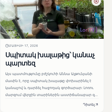
ՄԱՅԻՍԻ 17, 2026
Սպիտակ խալաթից՝ կանաչ
պարտեզ
Այս պատմությունը բժշկուհի Աննա Ալթունյանի
մասին է, որը սպիտակ խալաթը փոխարինել է
կանաչով և դարձել հաջողակ գործարար: Լոռու
մարզում վերջին տարիներին աստիճանաբար զ...
Դիտել