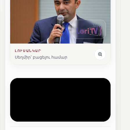
ԼՈՒՍԱՆԿԱՐ
Սեղմիր՝ բացելու համար