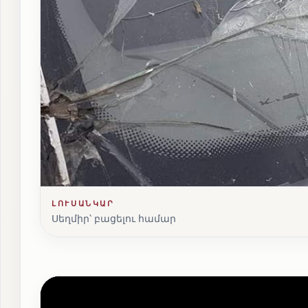
ԼՈՒՍԱՆԿԱՐ
Սեղմիր՝ բացելու համար