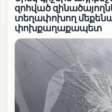
զոհված զինածայողն
տեղափոխող մեքենայ
փոխքաղաքապետ