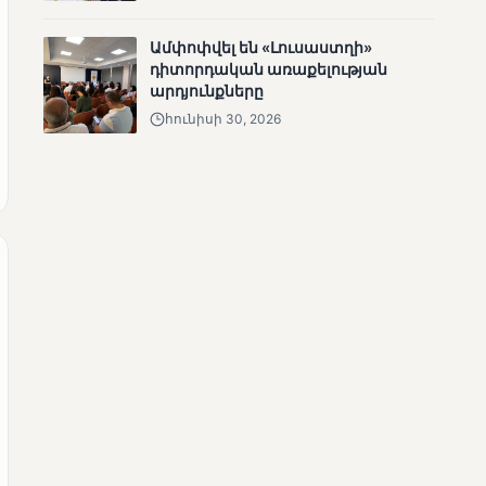
ՄՈՒՆԵՏԻԿ
Մատչելի
Ամփոփվել են «Լուսաստղի»
ընտրություններ.
դիտորդական առաքելության
ձեռքբերումներ և
արդյունքները
բացթողումներ
հունիսի 30, 2026
ՄՈՒՆԵՏԻԿ
Ամփոփվել են 2005
տեղամասերի
արդյունքները