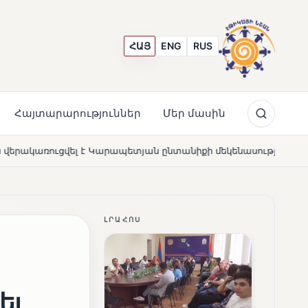
ՀԱՅ
ENG
RUS
Հայտարարություններ
Մեր մասին
պետյան ընտանիքի մեկենասությամբ
Լողավազա՞ն, թե՞ 
NEWS
ԼՐԱՀՈՍ
ել