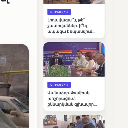
ՄՈՒՆԵՏԻԿ
Լողավազա՞ն, թե՞
շատրվաններ. ի՞նչ
ապագա է սպասվում
Վանաձորի քաղաքային
լճին
ՄՈՒՆԵՏԻԿ
Վանաձոր-Փամբակ
խոշորացում.
քննարկման գլխավոր
հարցը՝ արդյունավետ
կառավարո՞ւմ, թե՞
քաղաքական նպատակ