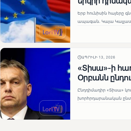
երկրի դիմակ
Երբ հունիսին հայերը գ
ապագան. Կայա Կալլաս
ԱՊՐԻԼԻ 13, 2026
«Տիսա»-ի հա
Օրբանն ընդո
Ընդդիմադիր «Տիսա» կու
խորհրդարանական ընտրո