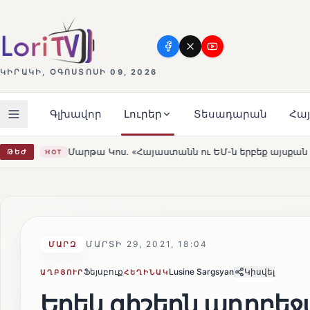
ԿԻՐԱԿԻ, ՕԳՈՍՏՈՍԻ 09, 2026
Գլխավոր
Լուրեր
Տեսադարան
Հա
«Հայաստանն ու ԵՄ-ն երբեք այսքան մոտ չեն եղել»
Լեռ
ԹԵԺ
HOT
ՄԱՐՏԻ 29, 2021, 18:04
ՄԱՐԶ
Ֆեյսբուք
Lusine Sargsyan
Կիսվել
ԱՂԲՅՈՒՐ
ՀԵՂԻՆԱԿ
Երեկ գիշերն ադրբեջ