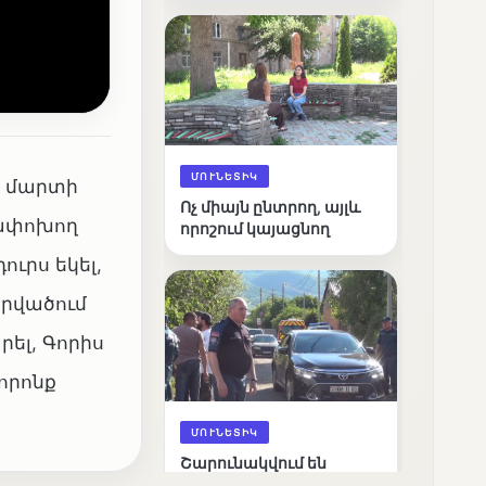
արդյունքները
ՄՈՒՆԵՏԻԿ
ր մարտի
Ոչ միայն ընտրող, այլև
ղափոխող
որոշում կայացնող
ւրս եկել,
արվածում
րել, Գորիս
որոնք
ՄՈՒՆԵՏԻԿ
Շարունակվում են
Փամբակ գետում