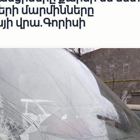
երի մարմինները
ի վրա.Գորիսի