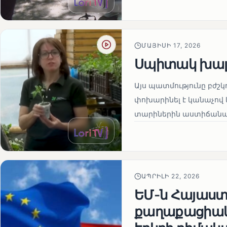
ՄԱՅԻՍԻ 17, 2026
Սպիտակ խալ
Այս պատմությունը բժշկ
փոխարինել է կանաչով 
տարիներին աստիճանաբ
ԱՊՐԻԼԻ 22, 2026
ԵՄ-ն Հայաստա
քաղաքացիակա