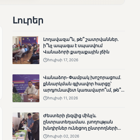
անհետացած
անչափահասների
Լուրեր
որոնողական
աշխատանքները
Լողավազա՞ն, թե՞ շատրվաններ.
ի՞նչ ապագա է սպասվում
Վանաձորի քաղաքային լճին
հուլիսի 17, 2026
ՄՈՒՆԵՏԻԿ
Մատչելի
Վանաձոր-Փամբակ խոշորացում.
ընտրություններ՝ դեռևս
քննարկման գլխավոր հարցը՝
չլուծված խնդիրներով.
արդյունավետ կառավարո՞ւմ, թե՞
«Լուսաստղի»
քաղաքական նպատակ
դիտորդական
հուլիսի 11, 2026
առաքելության
արդյունքները
Ժեստերի լեզվից մինչև
ընտրատեղամաս. լսողության
խնդիրներ ունեցող ընտրողների
ճանապարհը
հուլիսի 02, 2026