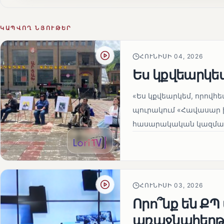
ԿԱՊՎՈՂ ՆՅՈՒԹԵՐ
ՀՈՒՆԻՍԻ 04, 2026
Ես կքվեարկե
«Ես կքվեարկեմ, որովհ
պուրակում «Հավասար 
հասարակական կազմակեր
ՀՈՒՆԻՍԻ 03, 2026
Որո՞նք են Ք
առաջնահերթո