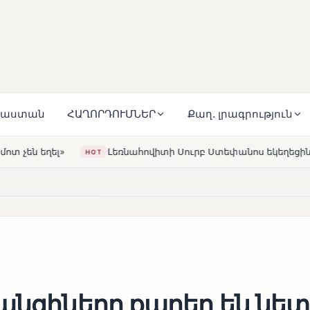
յաստան
ՀԱՂՈՐԴՈՒՄՆԵՐ
Քաղ. լրագրություն
նահովիտի Սուրբ Ստեփանոս եկեղեցին վերակառուցվել է Կարա
անցիները քարեր են նետ