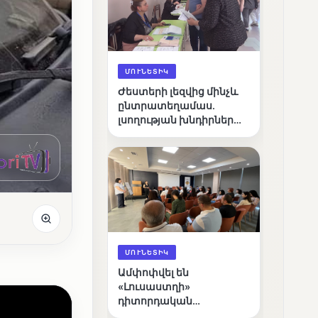
ՄՈՒՆԵՏԻԿ
Ժեստերի լեզվից մինչև
ընտրատեղամաս.
լսողության խնդիրներ
ունեցող ընտրողների
ճանապարհը
ՄՈՒՆԵՏԻԿ
Ամփոփվել են
«Լուսաստղի»
դիտորդական
առաքելության