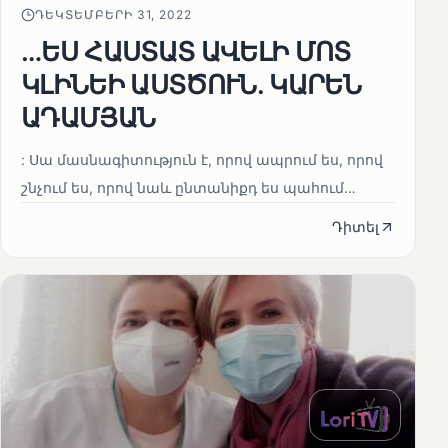
ԴԵԿՏԵՄԲԵՐԻ 31, 2022
…ԵՍ ՀԱՍՏԱՏ ԱՎԵԼԻ ՄՈՏ
ԿԼԻՆԵԻ ԱՍՏԾՈՒՆ. ԿԱՐԵՆ
ԱԴԱՄՅԱՆ
: Սա մասնագիտություն է, որով ապրում ես, որով
շնչում ես, որով նաև ընտանիքդ ես պահում…
Դիտել