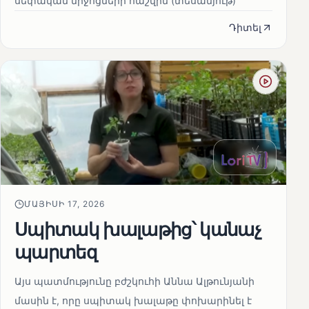
սեփական միջոցների հաշվին (տեսանյութ)
Դիտել
ՄԱՅԻՍԻ 17, 2026
Սպիտակ խալաթից՝ կանաչ
պարտեզ
Այս պատմությունը բժշկուհի Աննա Ալթունյանի
մասին է, որը սպիտակ խալաթը փոխարինել է