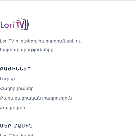
Lori TV-ի լուրերը, հաղորդումներն ու
հայտարարությունները։
ԲԱԺԻՆՆԵՐ
Լուրեր
Հաղորդումներ
Քաղաքացիական լրագրություն
Հայկական
ՄԵՐ ՄԱՍԻՆ
Lori TV-ի մասին