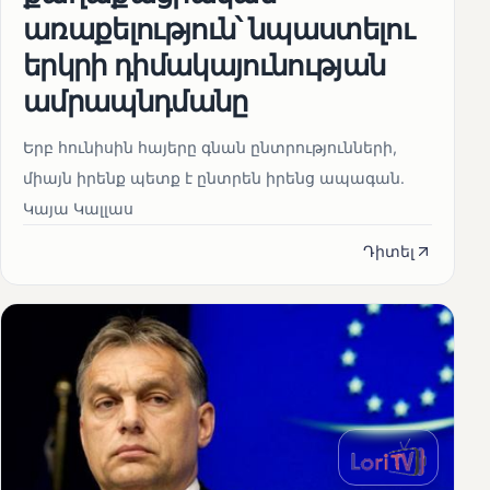
առաքելություն՝ նպաստելու
երկրի դիմակայունության
ամրապնդմանը
Երբ հունիսին հայերը գնան ընտրությունների,
միայն իրենք պետք է ընտրեն իրենց ապագան.
Կայա Կալլաս
Դիտել