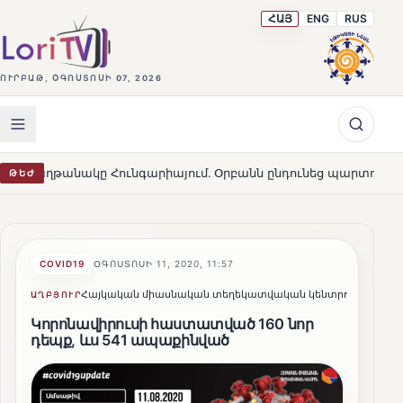
ՀԱՅ
ENG
RUS
ՈՒՐԲԱԹ, ՕԳՈՍՏՈՍԻ 07, 2026
նակը Հունգարիայում․ Օրբանն ընդունեց պարտությունը
ԹԵԺ
HOT
COVID19
ՕԳՈՍՏՈՍԻ 11, 2020, 11:57
Հայկական միասնական տեղեկատվական կենտրոն
ԱՂԲՅՈՒՐ
ՀԵՂԻՆԱ
Կորոնավիրուսի հաստատված 160 նոր
դեպք, ևս 541 ապաքինված