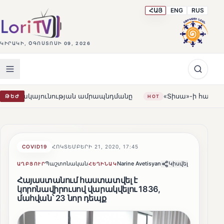
ՀԱՅ
ENG
RUS
ԿԻՐԱԿԻ, ՕԳՈՍՏՈՍԻ 09, 2026
ւնության ամրապնդմանը
«Տիսա»-ի հաղթանակը Հունգարի
ԹԵԺ
HOT
COVID19
ՀՈԿՏԵՄԲԵՐԻ 21, 2020, 17:45
Պաշտոնական
Narine Avetisyan
Կիսվել
ԱՂԲՅՈՒՐ
ՀԵՂԻՆԱԿ
Հայաստանում հաստատվել է
կորոնավիրուսով վարակվելու 1836,
մահվան՝ 23 նոր դեպք