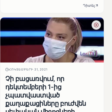
Դիտել
ՀՈԿՏԵՄԲԵՐԻ 31, 2021
Չի բացառվում, որ
դեկտեմբերի 1-ից
չպատվաստված
քաղաքացիները բուժվեն
սեփական միջոցների