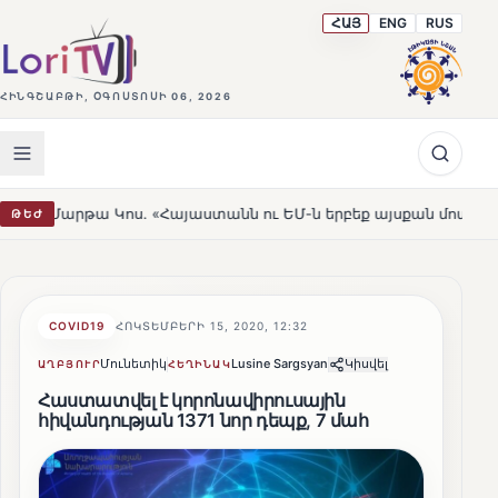
ՀԱՅ
ENG
RUS
ՀԻՆԳՇԱԲԹԻ, ՕԳՈՍՏՈՍԻ 06, 2026
ոս. «Հայաստանն ու ԵՄ-ն երբեք այսքան մոտ չեն եղել»
ԹԵԺ
HOT
COVID19
ՀՈԿՏԵՄԲԵՐԻ 15, 2020, 12:32
Մունետիկ
Lusine Sargsyan
Կիսվել
ԱՂԲՅՈՒՐ
ՀԵՂԻՆԱԿ
Հաստատվել է կորոնավիրուսային
հիվանդության 1371 նոր դեպք, 7 մահ