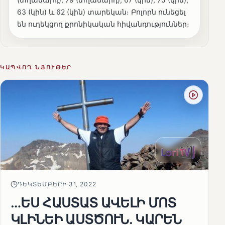
63 (կին) և 62 (կին) տարեկան։ Բոլորն ունեցել
են ուղեկցող քրոնիկական հիվանդություններ։
ԿԱՊՎՈՂ ՆՅՈՒԹԵՐ
ԴԵԿՏԵՄԲԵՐԻ 31, 2022
…ԵՍ ՀԱՍՏԱՏ ԱՎԵԼԻ ՄՈՏ
ԿԼԻՆԵԻ ԱՍՏԾՈՒՆ. ԿԱՐԵՆ