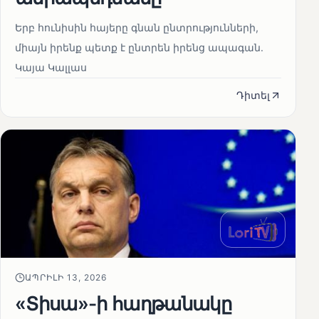
Երբ հունիսին հայերը գնան ընտրությունների,
միայն իրենք պետք է ընտրեն իրենց ապագան.
Կայա Կալլաս
Դիտել
ԱՊՐԻԼԻ 13, 2026
«Տիսա»-ի հաղթանակը