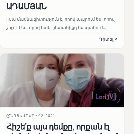
ԱԴԱՄՅԱՆ
: Սա մասնագիտություն է, որով ապրում ես, որով
շնչում ես, որով նաև ընտանիքդ ես պահում…
Դիտել
ՆՈՅԵՄԲԵՐԻ 02, 2021
Հիշե՛ք այս դեմքը, որքան էլ