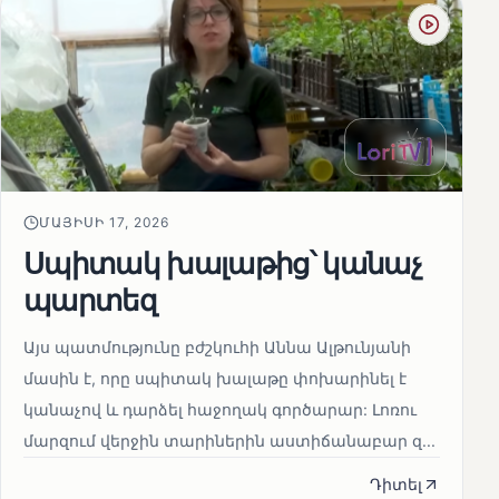
ՄԱՅԻՍԻ 17, 2026
Սպիտակ խալաթից՝ կանաչ
պարտեզ
Այս պատմությունը բժշկուհի Աննա Ալթունյանի
մասին է, որը սպիտակ խալաթը փոխարինել է
կանաչով և դարձել հաջողակ գործարար: Լոռու
մարզում վերջին տարիներին աստիճանաբար զ...
Դիտել