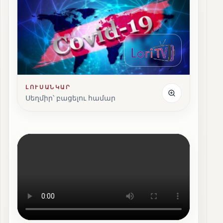
ԼՈՒՍԱՆԿԱՐ
Սեղմիր՝ բացելու համար