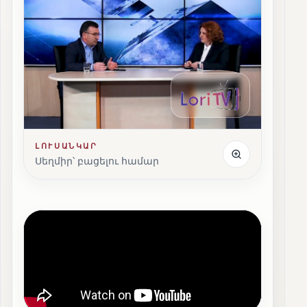
ԼՈՒՍԱՆԿԱՐ
Սեղմիր՝ բացելու համար