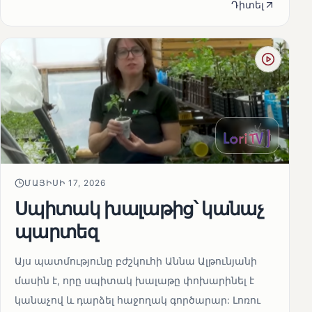
Դիտել
ՄԱՅԻՍԻ 17, 2026
Սպիտակ խալաթից՝ կանաչ
պարտեզ
Այս պատմությունը բժշկուհի Աննա Ալթունյանի
մասին է, որը սպիտակ խալաթը փոխարինել է
կանաչով և դարձել հաջողակ գործարար: Լոռու