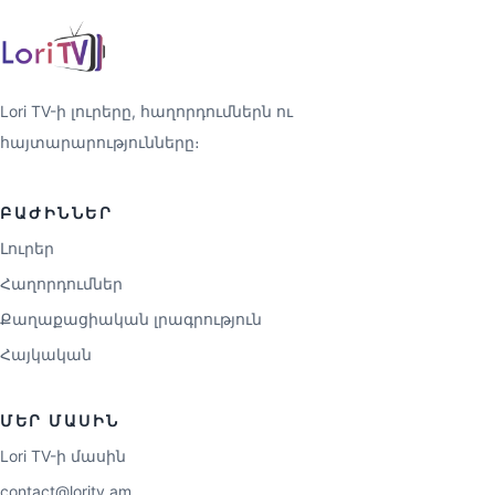
Lori TV-ի լուրերը, հաղորդումներն ու
հայտարարությունները։
ԲԱԺԻՆՆԵՐ
Լուրեր
Հաղորդումներ
Քաղաքացիական լրագրություն
Հայկական
ՄԵՐ ՄԱՍԻՆ
Lori TV-ի մասին
contact@loritv.am