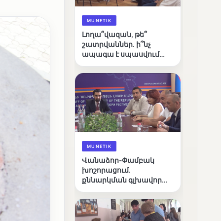
MUNETIK
Լողա՞վազան, թե՞
շատրվաններ. ի՞նչ
ապագա է սպասվում
Վանաձորի քաղաքային
լճին
MUNETIK
Վանաձոր-Փամբակ
խոշորացում.
քննարկման գլխավոր
հարցը՝ արդյունավետ
կառավարո՞ւմ, թե՞
քաղաքական նպատակ