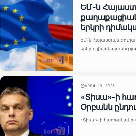
ԵՄ-ն Հայաստա
քաղաքացիակա
երկրի դիմակ
ԵՄ-ն Հայաստան է ուղա
երկրի դիմակայունութ
APRIL 13, 2026
«Տիսա»-ի հա
Օրբանն ընդո
«Տիսա»-ի հաղթանակը Հ