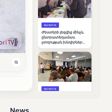
MUNETIK
Ժեստերի լեզվից մինչև
ընտրատեղամաս.
լսողության խնդիրներ
ունեցող ընտրողների
ճանապարհը
MUNETIK
Ամփոփվել են
«Լուսաստղի»
դիտորդական
News
առաքելության