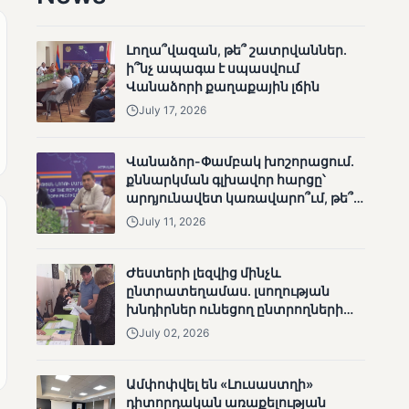
արդյունքները
Լողա՞վազան, թե՞ շատրվաններ.
ի՞նչ ապագա է սպասվում
Վանաձորի քաղաքային լճին
July 17, 2026
MUNETIK
Վանաձոր-Փամբակ խոշորացում.
Ոչ միայն ընտրող, այլև
քննարկման գլխավոր հարցը՝
որոշում կայացնող
արդյունավետ կառավարո՞ւմ, թե՞
քաղաքական նպատակ
July 11, 2026
Ժեստերի լեզվից մինչև
ընտրատեղամաս. լսողության
խնդիրներ ունեցող ընտրողների
ճանապարհը
July 02, 2026
MUNETIK
Ամփոփվել են «Լուսաստղի»
Շարունակվում են
դիտորդական առաքելության
Փամբակ գետում