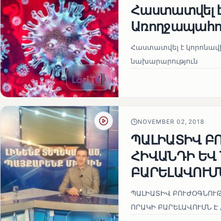
Հաստատվել է 
Առողջապահո
Հաստատվել է կորոնավի
նախարարություն
NOVEMBER 02, 2018
ՊԱԼԻԱՏԻՎ Բ
ՀԻՎԱՆԴԻ ԵՎ
ԲԱՐԵԼԱՎՈՒՄՆ
ՊԱԼԻԱՏԻՎ ԲՈՒԺՕԳՆՈՒԹ
ՈՐԱԿԻ ԲԱՐԵԼԱՎՈՒՄՆ Է 