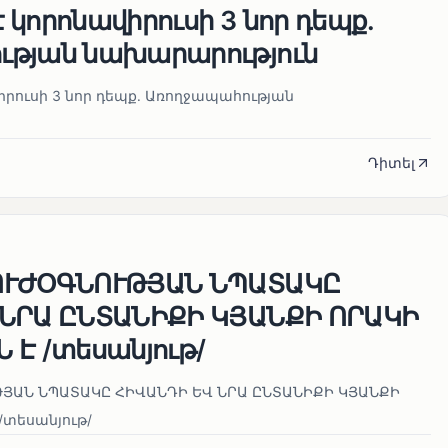
կորոնավիրուսի 3 նոր դեպք․
ւթյան նախարարություն
րուսի 3 նոր դեպք․ Առողջապահության
Դիտել
ՈՒԺՕԳՆՈՒԹՅԱՆ ՆՊԱՏԱԿԸ
 ՆՐԱ ԸՆՏԱՆԻՔԻ ԿՅԱՆՔԻ ՈՐԱԿԻ
 Է /տեսանյութ/
ՅԱՆ ՆՊԱՏԱԿԸ ՀԻՎԱՆԴԻ ԵՎ ՆՐԱ ԸՆՏԱՆԻՔԻ ԿՅԱՆՔԻ
/տեսանյութ/