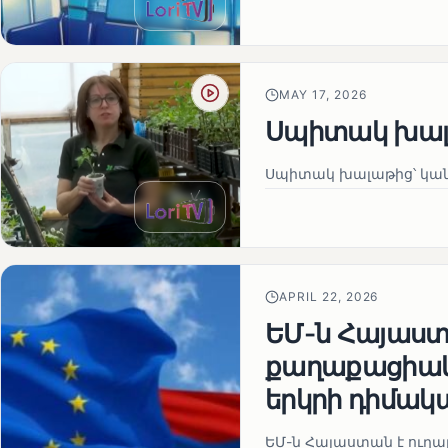
MAY 17, 2026
Սպիտակ խալ
Սպիտակ խալաթից՝ կա
APRIL 22, 2026
ԵՄ-ն Հայաստա
քաղաքացիակա
երկրի դիմակ
ԵՄ-ն Հայաստան է ուղա