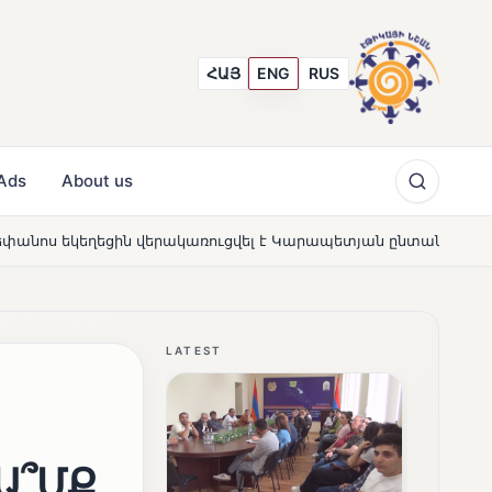
ՀԱՅ
ENG
RUS
Ads
About us
վերակառուցվել է Կարապետյան ընտանիքի մեկենասությամբ
LATEST
Ա՞ՄՔ,