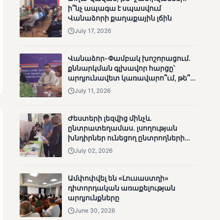
արդյունքները
ի՞նչ ապագա է սպասվում
Վանաձորի քաղաքային լճին
July 17, 2026
Վանաձոր-Փամբակ խոշորացում.
քննարկման գլխավոր հարցը՝
արդյունավետ կառավարո՞ւմ, թե՞
MUNETIK
քաղաքական նպատակ
July 11, 2026
Ոչ միայն ընտրող, այլև
որոշում կայացնող
Ժեստերի լեզվից մինչև
ընտրատեղամաս. լսողության
խնդիրներ ունեցող ընտրողների
ճանապարհը
July 02, 2026
Ամփոփվել են «Լուսաստղի»
դիտորդական առաքելության
MUNETIK
արդյունքները
Շարունակվում են
June 30, 2026
Փամբակ գետում