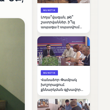
MUNETIK
Լողա՞վազան, թե՞
շատրվաններ. ի՞նչ
ապագա է սպասվում
Վանաձորի քաղաքային
լճին
MUNETIK
Վանաձոր-Փամբակ
խոշորացում.
քննարկման գլխավոր
հարցը՝ արդյունավետ
կառավարո՞ւմ, թե՞
քաղաքական նպատակ