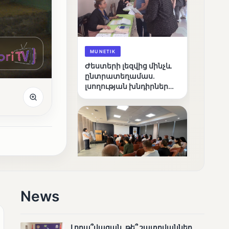
MUNETIK
Ժեստերի լեզվից մինչև
ընտրատեղամաս.
լսողության խնդիրներ
ունեցող ընտրողների
ճանապարհը
MUNETIK
News
Ամփոփվել են
«Լուսաստղի»
դիտորդական
առաքելության
Լողա՞վազան, թե՞ շատրվաններ.