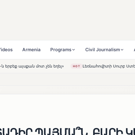
ideos
Armenia
Programs
Civil Journalism
 չեն եղել»
Լեռնահովիտի Սուրբ Ստեփանոս եկեղեցին 
HOT
ԴԻՐ ՊԱՅՄԱ՞Ն, ԲԱՐԻ Կ