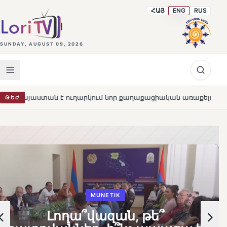
ՀԱՅ
ENG
RUS
SUNDAY, AUGUST 09, 2026
րկում նոր քաղաքացիական առաքելություն՝ նպաստելու երկրի 
ԹԵԺ
MUNETIK
Լողա՞վազան, թե՞